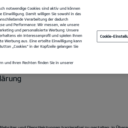
sch notwendige Cookies sind aktiv und können
e Einwilligung. Damit willigen Sie sowohl in das
 anschließende Verarbeitung der dadurch
se und Performance: Wir messen, wie unsere
Autohaus Siegel GmbH
Tel. :
02682 - 516
rketing und personalisierte Werbung: Unsere
rhaltens ein Interessenprofil und spielen Ihnen
Cookie-Einstel
e Werbung aus. Eine erteilte Einwilligung kann
utton „Cookies“ in der Kopfzeile gelangen Sie
HEIT
n und Ihren Rechten finden Sie in unserer
klärung
n-Websites und Dienstleistungen barrierefrei zu gestalten, in Üb