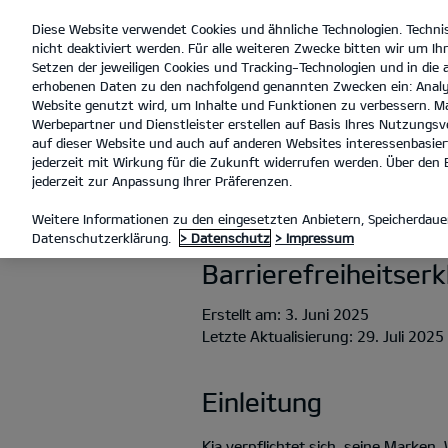
Diese Website verwendet Cookies und ähnliche Technologien. Techni
open
nicht deaktiviert werden. Für alle weiteren Zwecke bitten wir um Ihr
menu
Setzen der jeweiligen Cookies und Tracking-Technologien und in die
erhobenen Daten zu den nachfolgend genannten Zwecken ein: Analy
Website genutzt wird, um Inhalte und Funktionen zu verbessern. Ma
Werbepartner und Dienstleister erstellen auf Basis Ihres Nutzungsve
BARRIEREFREIHEIT
auf dieser Website und auch auf anderen Websites interessenbasiert
jederzeit mit Wirkung für die Zukunft widerrufen werden. Über den B
jederzeit zur Anpassung Ihrer Präferenzen.
BARRIEREFREI
Weitere Informationen zu den eingesetzten Anbietern, Speicherdauer
Datenschutzerklärung.
> Datenschutz
> Impressum
Barrierefreiheitser
Erstellt am: 3. Juni 2025
Letzte Aktualisierung: 29. Juli 2025
Einleitung
Kia verpflichtet sich, seine Marke