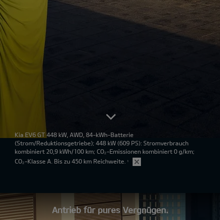
Kia EV6 GT 448 kW, AWD, 84-kWh-Batterie
(Strom/Reduktionsgetriebe); 448 kW (609 PS): Stromverbrauch
kombiniert 20,9 kWh/100 km; CO₂-Emissionen kombiniert 0 g/km;
CO₂-Klasse A. Bis zu 450 km Reichweite.
¹
Antrieb für pures Vergnügen.