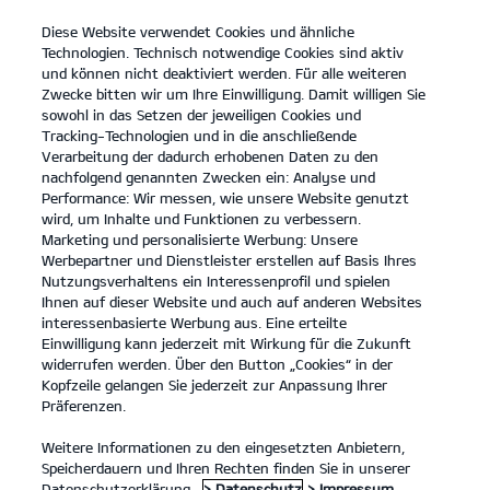
Diese Website verwendet Cookies und ähnliche
open
Technologien. Technisch notwendige Cookies sind aktiv
menu
und können nicht deaktiviert werden. Für alle weiteren
KONTAKT
Zwecke bitten wir um Ihre Einwilligung. Damit willigen Sie
sowohl in das Setzen der jeweiligen Cookies und
Tracking-Technologien und in die anschließende
Der Kia EV6 GT
Probefahrt
Verarbeitung der dadurch erhobenen Daten zu den
nachfolgend genannten Zwecken ein: Analyse und
...
...
DER KIA EV6 GT
Konfigurator
Performance: Wir messen, wie unsere Website genutzt
Der neue Kia EV6 GT.
wird, um Inhalte und Funktionen zu verbessern.
Marketing und personalisierte Werbung: Unsere
Werbepartner und Dienstleister erstellen auf Basis Ihres
Von Natur aus kraftvoll.
Nutzungsverhaltens ein Interessenprofil und spielen
Ihnen auf dieser Website und auch auf anderen Websites
interessenbasierte Werbung aus. Eine erteilte
Einwilligung kann jederzeit mit Wirkung für die Zukunft
widerrufen werden. Über den Button „Cookies“ in der
Kopfzeile gelangen Sie jederzeit zur Anpassung Ihrer
Präferenzen.
Weitere Informationen zu den eingesetzten Anbietern,
Speicherdauern und Ihren Rechten finden Sie in unserer
Datenschutzerklärung.
> Datenschutz
> Impressum